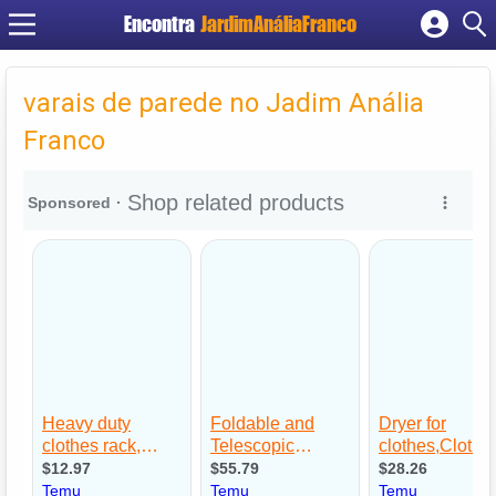
Encontra
JardimAnáliaFranco
Cadastrar empresa
Fazer login
varais de parede no Jadim Anália
Criar conta
Franco