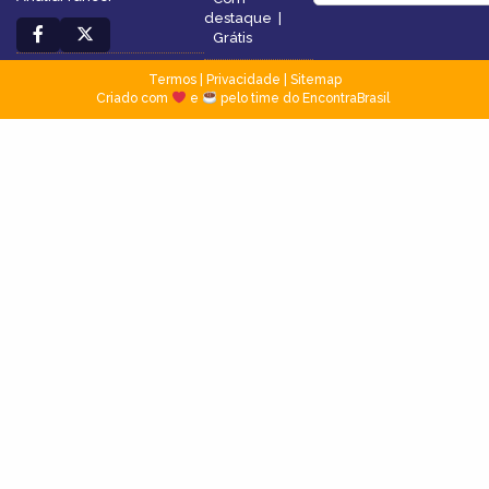
destaque
|
Grátis
Termos
|
Privacidade
|
Sitemap
Criado com
e
pelo time do EncontraBrasil