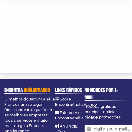
ENCONTRA
ANÁLIAFRANCO
LINKS RÁPIDOS
NOVIDADES POR E-
MAIL
O melhor do Jardim Anália
Sobre
Franco num só lugar!
EncontraAnáliaFranco
Receba grátis as
Dicas, onde ir, o que fazer,
principais notícias,
Fale com o
as melhores empresas,
dicas e promoções
EncontraAnáliaFranco
locais, serviços e muito
mais no guia Encontra
ANUNCIE
:
AnáliaFranco.
Com