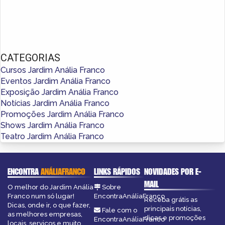
CATEGORIAS
Cursos Jardim Anália Franco
Eventos Jardim Anália Franco
Exposição Jardim Anália Franco
Notícias Jardim Anália Franco
Promoções Jardim Anália Franco
Shows Jardim Anália Franco
Teatro Jardim Anália Franco
ENCONTRA
ANÁLIAFRANCO
LINKS RÁPIDOS
NOVIDADES POR E-
MAIL
O melhor do Jardim Anália
Sobre
Franco num só lugar!
EncontraAnáliaFranco
Receba grátis as
Dicas, onde ir, o que fazer,
principais notícias,
Fale com o
as melhores empresas,
dicas e promoções
EncontraAnáliaFranco
locais, serviços e muito