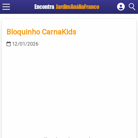
Encontra
JardimAnáliaFranco
Cadastrar empresa
Fazer login
Bloquinho CarnaKids
Criar conta
12/01/2026