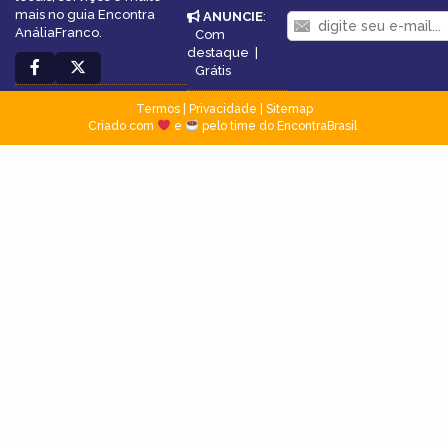
mais no guia Encontra
ANUNCIE
:
AnáliaFranco.
Com
destaque
|
Grátis
Termos
|
Privacidade
|
Sitemap
Criado com
e
pelo time do EncontraBrasil