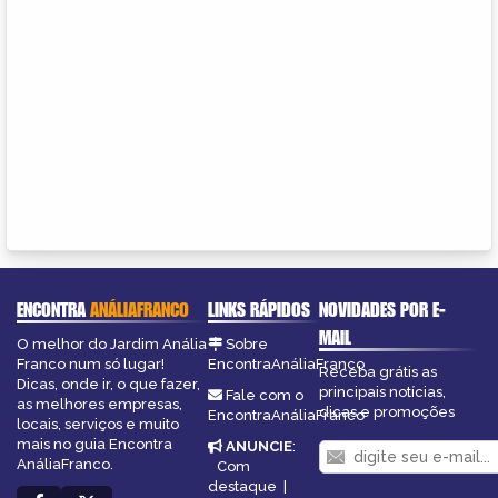
ENCONTRA
ANÁLIAFRANCO
LINKS RÁPIDOS
NOVIDADES POR E-
MAIL
O melhor do Jardim Anália
Sobre
Franco num só lugar!
EncontraAnáliaFranco
Receba grátis as
Dicas, onde ir, o que fazer,
principais notícias,
Fale com o
as melhores empresas,
dicas e promoções
EncontraAnáliaFranco
locais, serviços e muito
mais no guia Encontra
ANUNCIE
:
AnáliaFranco.
Com
destaque
|