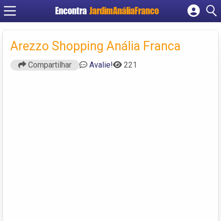
Encontra
JardimAnáliaFranco
Cadastrar empresa
Fazer login
Arezzo Shopping Anália Franca
Criar conta
Compartilhar
Avalie!
221