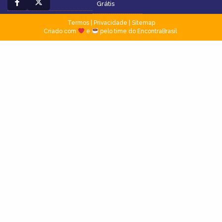
Grátis
Termos
|
Privacidade
|
Sitemap
Criado com
e
pelo time do EncontraBrasil