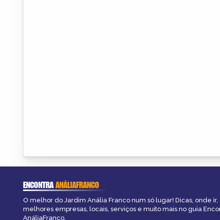
ENCONTRA
ANÁLIAFRANCO
O melhor do Jardim Anália Franco num só lugar! Dicas, onde ir, 
melhores empresas, locais, serviços e muito mais no guia Enco
AnáliaFranco.