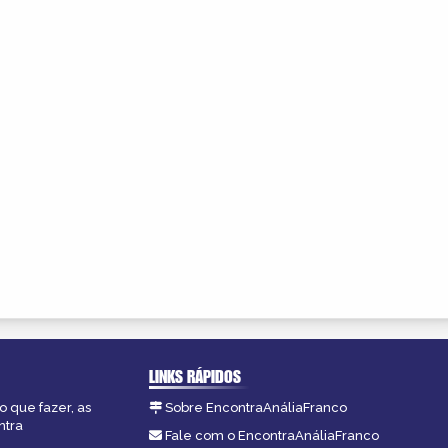
LINKS RÁPIDOS
o que fazer, as
Sobre EncontraAnáliaFranco
ntra
Fale com o EncontraAnáliaFranco