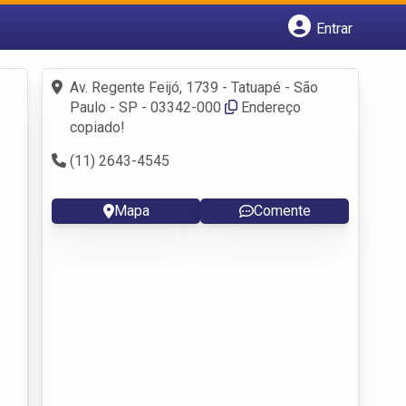
Entrar
Cadastrar empresa
Fazer login
Av. Regente Feijó, 1739 - Tatuapé - São
Criar conta
Paulo - SP - 03342-000
Endereço
copiado!
(11) 2643-4545
Mapa
Comente