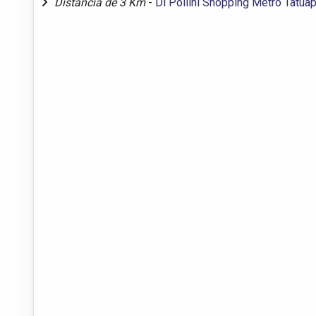
Distância de 3 Km
-
Di Pollini Shopping Metrô Tatua