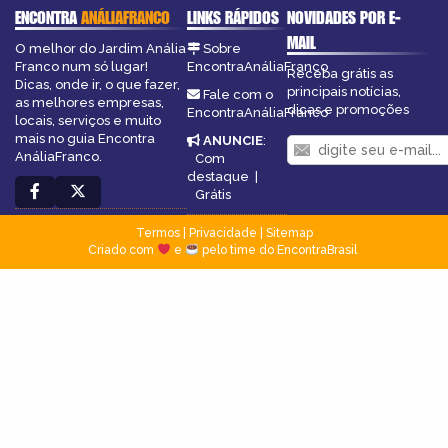
ENCONTRA
ANÁLIAFRANCO
LINKS RÁPIDOS
NOVIDADES POR E-
MAIL
O melhor do Jardim Anália
Sobre
Franco num só lugar!
EncontraAnáliaFranco
Receba grátis as
Dicas, onde ir, o que fazer,
principais notícias,
Fale com o
as melhores empresas,
dicas e promoções
EncontraAnáliaFranco
locais, serviços e muito
mais no guia Encontra
ANUNCIE
:
AnáliaFranco.
Com
destaque
|
Grátis
Termos
|
Privacidade
|
Sitemap
Criado com
e
pelo time do EncontraBrasil