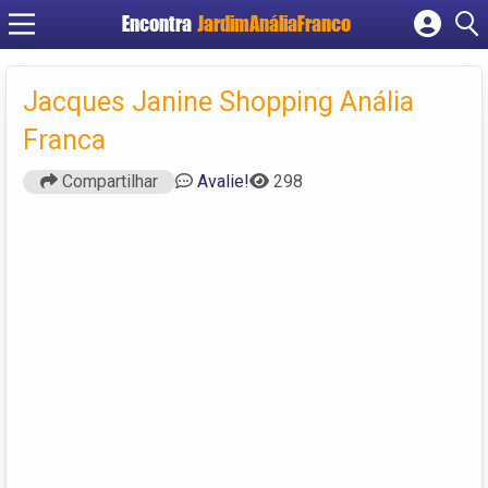
Encontra
JardimAnáliaFranco
Cadastrar empresa
Fazer login
Jacques Janine Shopping Anália
Criar conta
Franca
Compartilhar
Avalie!
298