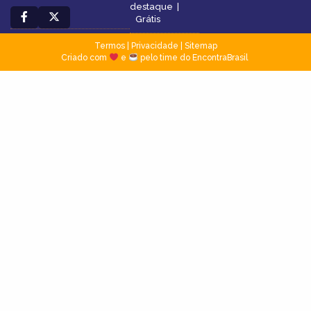
destaque
|
Grátis
Termos
|
Privacidade
|
Sitemap
Criado com
e
pelo time do EncontraBrasil