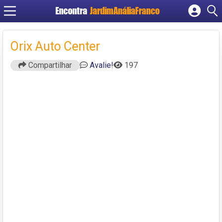
Encontra
JardimAnáliaFranco
Cadastrar empresa
Fazer login
Orix Auto Center
Criar conta
Compartilhar
Avalie!
197