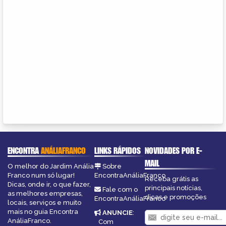
ENCONTRA
ANÁLIAFRANCO
LINKS RÁPIDOS
NOVIDADES POR E-
MAIL
O melhor do Jardim Anália
Sobre
Franco num só lugar!
EncontraAnáliaFranco
Receba grátis as
Dicas, onde ir, o que fazer,
principais notícias,
Fale com o
as melhores empresas,
dicas e promoções
EncontraAnáliaFranco
locais, serviços e muito
mais no guia Encontra
ANUNCIE
:
AnáliaFranco.
Com