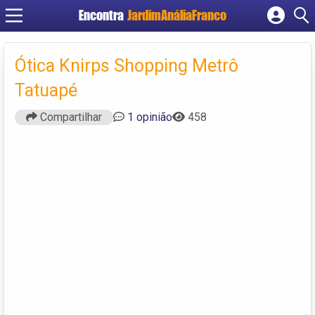
Encontra
JardimAnáliaFranco
Cadastrar empresa
Fazer login
Ótica Knirps Shopping Metrô
Criar conta
Tatuapé
Compartilhar
1 opinião
458