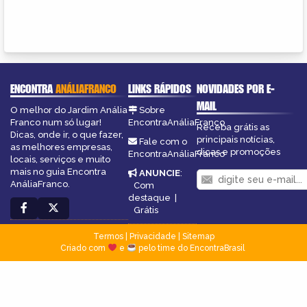
ENCONTRA
ANÁLIAFRANCO
LINKS RÁPIDOS
NOVIDADES POR E-
MAIL
O melhor do Jardim Anália
Sobre
Franco num só lugar!
EncontraAnáliaFranco
Receba grátis as
Dicas, onde ir, o que fazer,
principais notícias,
Fale com o
as melhores empresas,
dicas e promoções
EncontraAnáliaFranco
locais, serviços e muito
mais no guia Encontra
ANUNCIE
:
AnáliaFranco.
Com
destaque
|
Grátis
Termos
|
Privacidade
|
Sitemap
Criado com
e
pelo time do EncontraBrasil