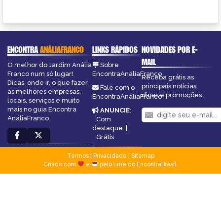
ENCONTRA
ANÁLIAFRANCO
LINKS RÁPIDOS
NOVIDADES POR E-
MAIL
O melhor do Jardim Anália
Sobre
Franco num só lugar!
EncontraAnáliaFranco
Receba grátis as
Dicas, onde ir, o que fazer,
principais notícias,
Fale com o
as melhores empresas,
dicas e promoções
EncontraAnáliaFranco
locais, serviços e muito
mais no guia Encontra
ANUNCIE
:
AnáliaFranco.
Com
destaque
|
Grátis
Termos
|
Privacidade
|
Sitemap
Criado com
e
pelo time do EncontraBrasil