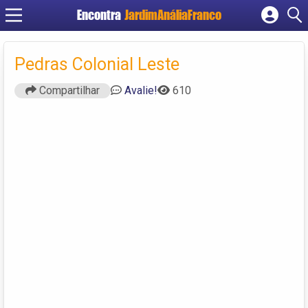
Encontra
JardimAnáliaFranco
Cadastrar empresa
Fazer login
Pedras Colonial Leste
Criar conta
Compartilhar
Avalie!
610