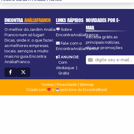
ENCONTRA
ANÁLIAFRANCO
LINKS RÁPIDOS
NOVIDADES POR E-
MAIL
O melhor do Jardim Anália
Sobre
Franco num só lugar!
EncontraAnáliaFranco
Receba grátis as
Dicas, onde ir, o que fazer,
principais notícias,
Fale com o
as melhores empresas,
dicas e promoções
EncontraAnáliaFranco
locais, serviços e muito
mais no guia Encontra
ANUNCIE
:
AnáliaFranco.
Com
destaque
|
Grátis
Termos
|
Privacidade
|
Sitemap
Criado com
e
pelo time do EncontraBrasil