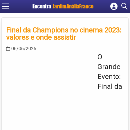
Encontra
JardimAnáliaFranco
Cadastrar empresa
Fazer login
Final da Champions no cinema 2023:
Criar conta
valores e onde assistir
06/06/2026
O
Grande
Evento:
Final da