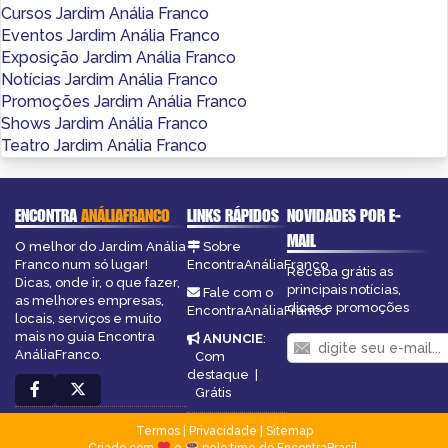
Cursos Jardim Anália Franco
Eventos Jardim Anália Franco
Exposição Jardim Anália Franco
Notícias Jardim Anália Franco
Promoções Jardim Anália Franco
Shows Jardim Anália Franco
Teatro Jardim Anália Franco
ENCONTRA
ANÁLIAFRANCO
LINKS RÁPIDOS
NOVIDADES POR E-
MAIL
O melhor do Jardim Anália
Sobre
Franco num só lugar!
EncontraAnáliaFranco
Receba grátis as
Dicas, onde ir, o que fazer,
principais notícias,
Fale com o
as melhores empresas,
dicas e promoções
EncontraAnáliaFranco
locais, serviços e muito
mais no guia Encontra
ANUNCIE
:
AnáliaFranco.
Com
destaque
|
Grátis
Termos
|
Privacidade
|
Sitemap
Criado com
e
pelo time do EncontraBrasil