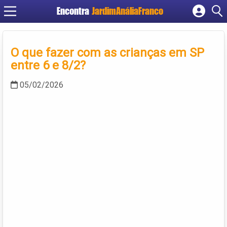
Encontra
JardimAnáliaFranco
Cadastrar empresa
Fazer login
O que fazer com as crianças em SP
Criar conta
entre 6 e 8/2?
05/02/2026