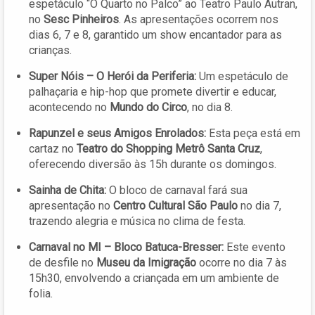
espetáculo “O Quarto no Palco” ao Teatro Paulo Autran,
no
Sesc Pinheiros
. As apresentações ocorrem nos
dias 6, 7 e 8, garantido um show encantador para as
crianças.
Super Nóis – O Herói da Periferia:
Um espetáculo de
palhaçaria e hip-hop que promete divertir e educar,
acontecendo no
Mundo do Circo
, no dia 8.
Rapunzel e seus Amigos Enrolados:
Esta peça está em
cartaz no
Teatro do Shopping Metrô Santa Cruz
,
oferecendo diversão às 15h durante os domingos.
Sainha de Chita:
O bloco de carnaval fará sua
apresentação no
Centro Cultural São Paulo
no dia 7,
trazendo alegria e música no clima de festa.
Carnaval no MI – Bloco Batuca-Bresser:
Este evento
de desfile no
Museu da Imigração
ocorre no dia 7 às
15h30, envolvendo a criançada em um ambiente de
folia.