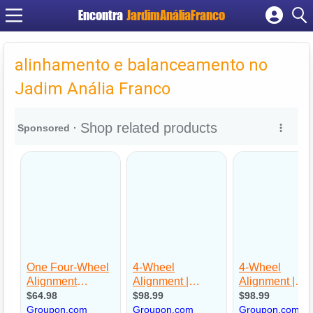
Encontra
JardimAnáliaFranco
Cadastrar empresa
Fazer login
alinhamento e balanceamento no
Criar conta
Jadim Anália Franco