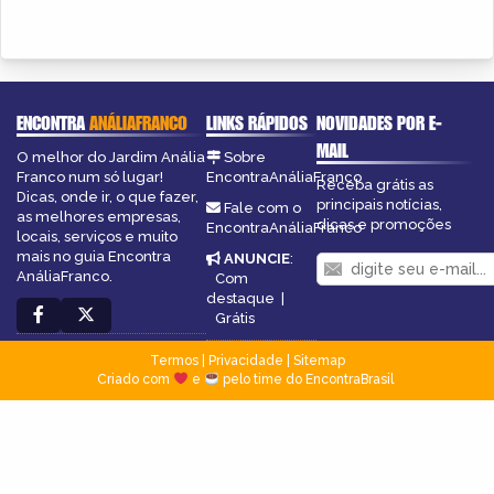
ENCONTRA
ANÁLIAFRANCO
LINKS RÁPIDOS
NOVIDADES POR E-
MAIL
O melhor do Jardim Anália
Sobre
Franco num só lugar!
EncontraAnáliaFranco
Receba grátis as
Dicas, onde ir, o que fazer,
principais notícias,
Fale com o
as melhores empresas,
dicas e promoções
EncontraAnáliaFranco
locais, serviços e muito
mais no guia Encontra
ANUNCIE
:
AnáliaFranco.
Com
destaque
|
Grátis
Termos
|
Privacidade
|
Sitemap
Criado com
e
pelo time do EncontraBrasil