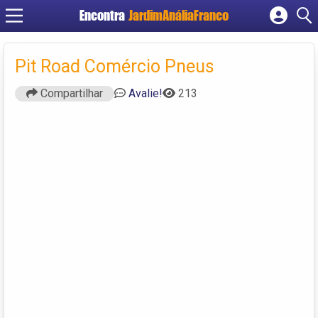
Encontra
JardimAnáliaFranco
Cadastrar empresa
Fazer login
Pit Road Comércio Pneus
Criar conta
Compartilhar
Avalie!
213