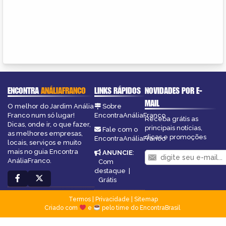
ENCONTRA
ANÁLIAFRANCO
LINKS RÁPIDOS
NOVIDADES POR E-
MAIL
O melhor do Jardim Anália
Sobre
Franco num só lugar!
EncontraAnáliaFranco
Receba grátis as
Dicas, onde ir, o que fazer,
principais notícias,
Fale com o
as melhores empresas,
dicas e promoções
EncontraAnáliaFranco
locais, serviços e muito
mais no guia Encontra
ANUNCIE
:
AnáliaFranco.
Com
destaque
|
Grátis
Termos
|
Privacidade
|
Sitemap
Criado com
e
pelo time do EncontraBrasil