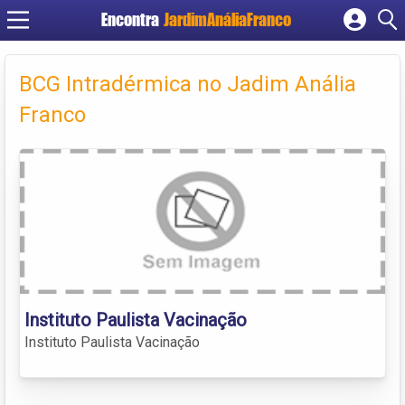
Encontra
JardimAnáliaFranco
Cadastrar empresa
Fazer login
BCG Intradérmica no Jadim Anália
Criar conta
Franco
Instituto Paulista Vacinação
Instituto Paulista Vacinação