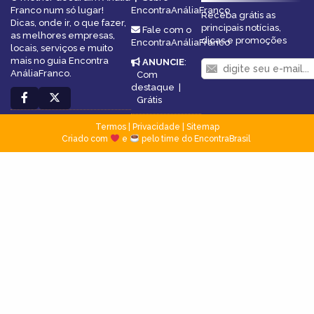
Franco num só lugar!
EncontraAnáliaFranco
Receba grátis as
Dicas, onde ir, o que fazer,
principais notícias,
Fale com o
as melhores empresas,
dicas e promoções
EncontraAnáliaFranco
locais, serviços e muito
mais no guia Encontra
ANUNCIE
:
AnáliaFranco.
Com
destaque
|
Grátis
Termos
|
Privacidade
|
Sitemap
Criado com
e
pelo time do EncontraBrasil