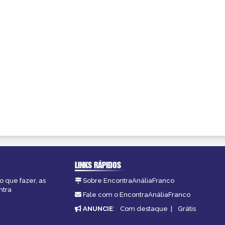
LINKS RÁPIDOS
o que fazer, as
Sobre EncontraAnáliaFranco
ntra
Fale com o EncontraAnáliaFranco
ANUNCIE
:
Com destaque
|
Grátis