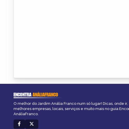
ENCONTRA
ANÁLIAFRANCO
O melhor do Jardim Anália Franco num só lugar! Dicas, onde ir, 
melhores empresas, locais, serviços e muito mais no guia Enco
AnáliaFranco.