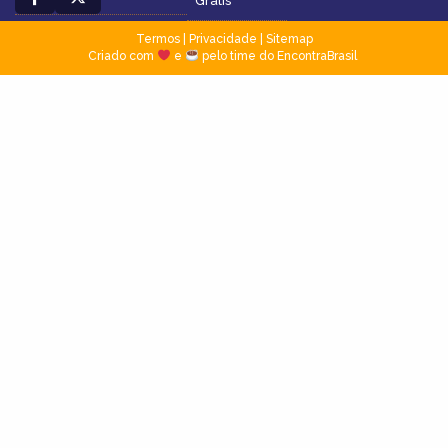
Grátis
Termos
|
Privacidade
|
Sitemap
Criado com
e
pelo time do EncontraBrasil