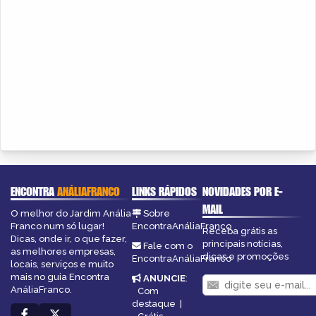
ENCONTRA
ANÁLIAFRANCO
LINKS RÁPIDOS
NOVIDADES POR E-
MAIL
O melhor do Jardim Anália
Sobre
Franco num só lugar!
EncontraAnáliaFranco
Receba grátis as
Dicas, onde ir, o que fazer,
principais notícias,
Fale com o
as melhores empresas,
dicas e promoções
EncontraAnáliaFranco
locais, serviços e muito
mais no guia Encontra
ANUNCIE
:
AnáliaFranco.
Com
destaque
|