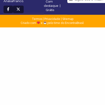
AnáliaFranco.
Com
destaque
|
Grátis
Termos
|
Privacidade
|
Sitemap
Criado com
e
pelo time do EncontraBrasil