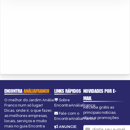
ENCONTRA
ANÁLIAFRANCO
LINKS RÁPIDOS
NOVIDADES POR E-
MAIL
O melhor do Jardim Anália
Sobre
Franco num só lugar!
EncontraAnáliaFranco
Receba grátis as
Dicas, onde ir, o que fazer,
principais notícias,
Fale com o
as melhores empresas,
dicas e promoções
EncontraAnáliaFranco
locais, serviços e muito
mais no guia Encontra
ANUNCIE
: