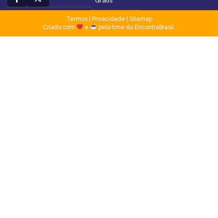
Grátis
Termos
|
Privacidade
|
Sitemap
Criado com
e
pelo time do EncontraBrasil