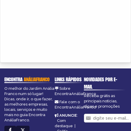
ENCONTRA
ANÁLIAFRANCO
LINKS RÁPIDOS
NOVIDADES POR E-
MAIL
O melhor do Jardim Anália
Sobre
Franco num só lugar!
EncontraAnáliaFranco
Receba grátis as
Dicas, onde ir, o que fazer,
principais notícias,
Fale com o
as melhores empresas,
dicas e promoções
EncontraAnáliaFranco
locais, serviços e muito
mais no guia Encontra
ANUNCIE
:
AnáliaFranco.
Com
destaque
|