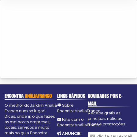
ENCONTRA
ANÁLIAFRANCO
LINKS RÁPIDOS
NOVIDADES POR E-
MAIL
O melhor do Jardim Anália
Sobre
Franco num só lugar!
EncontraAnáliaFranco
Receba grátis as
Dicas, onde ir, o que fazer,
principais notícias,
Fale com o
as melhores empresas,
dicas e promoções
EncontraAnáliaFranco
locais, serviços e muito
mais no guia Encontra
ANUNCIE
: