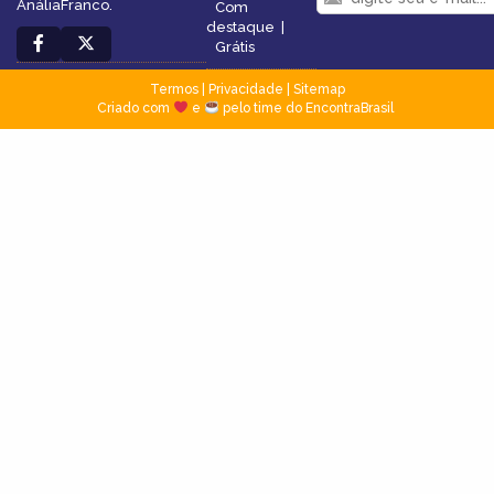
AnáliaFranco.
Com
destaque
|
Grátis
Termos
|
Privacidade
|
Sitemap
Criado com
e
pelo time do EncontraBrasil