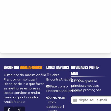
ENCONTRA
ANÁLIAFRANCO
LINKS RÁPIDOS
NOVIDADES POR E-
MAIL
O melhor do Jardim Anália
Sobre
Franco num só lugar!
EncontraAnáliaFranco
Receba grátis as
Dicas, onde ir, o que fazer,
principais notícias,
Fale com o
as melhores empresas,
dicas e promoções
EncontraAnáliaFranco
locais, serviços e muito
mais no guia Encontra
ANUNCIE
:
AnáliaFranco.
Com
destaque
|