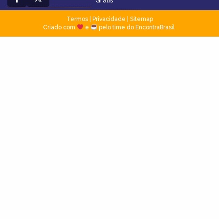
Grátis
Termos
|
Privacidade
|
Sitemap
Criado com
e
pelo time do EncontraBrasil