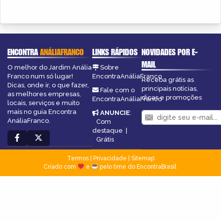
ENCONTRA
ANÁLIAFRANCO
LINKS RÁPIDOS
NOVIDADES POR E-
MAIL
O melhor do Jardim Anália
Sobre
Franco num só lugar!
EncontraAnáliaFranco
Receba grátis as
Dicas, onde ir, o que fazer,
principais notícias,
Fale com o
as melhores empresas,
dicas e promoções
EncontraAnáliaFranco
locais, serviços e muito
mais no guia Encontra
ANUNCIE
:
AnáliaFranco.
Com
destaque
|
Grátis
Termos
|
Privacidade
|
Sitemap
Criado com
e
pelo time do EncontraBrasil