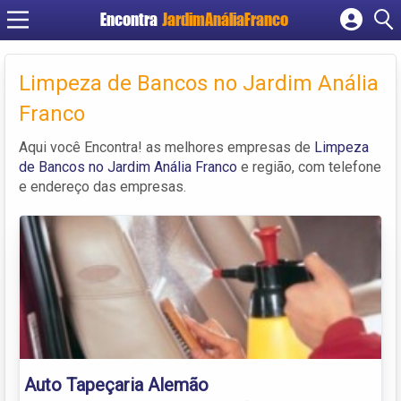
Encontra
JardimAnáliaFranco
Cadastrar empresa
Fazer login
Limpeza de Bancos no Jardim Anália
Criar conta
Franco
Aqui você Encontra! as melhores empresas de
Limpeza
de Bancos no Jardim Anália Franco
e região, com telefone
e endereço das empresas.
Auto Tapeçaria Alemão