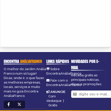
ENCONTRA
ANÁLIAFRANCO
LINKS RÁPIDOS
NOVIDADES POR E-
MAIL
O melhor do Jardim Anália
Sobre
Franco num só lugar!
EncontraAnáliaFranco
Receba grátis as
Dicas, onde ir, o que fazer,
principais notícias,
Fale com o
as melhores empresas,
dicas e promoções
EncontraAnáliaFranco
locais, serviços e muito
mais no guia Encontra
ANUNCIE
:
AnáliaFranco.
Com
destaque
|
Grátis