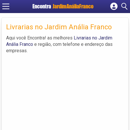
Encontra
JardimAnáliaFranco
Cadastrar empresa
Fazer login
Livrarias no Jardim Anália Franco
Criar conta
Aqui você Encontra! as melhores
Livrarias no Jardim
Anália Franco
e região, com telefone e endereço das
empresas.