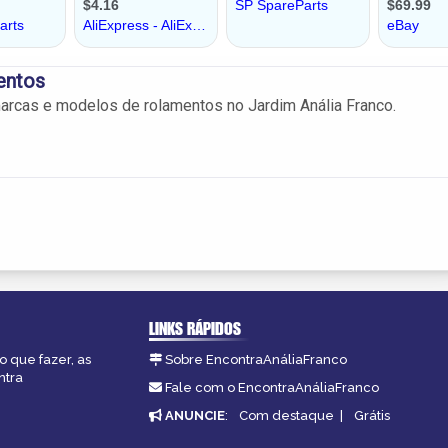
entos
rcas e modelos de rolamentos no Jardim Anália Franco.
LINKS RÁPIDOS
o que fazer, as
Sobre EncontraAnáliaFranco
ntra
Fale com o EncontraAnáliaFranco
ANUNCIE
:
Com destaque
|
Grátis