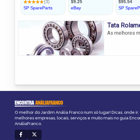
Tata Rolam
As melhores ma
ENCONTRA
ANÁLIAFRANCO
O melhor do Jardim Anália Franco num só lugar! Dicas, onde ir, 
melhores empresas, locais, serviços e muito mais no guia Enco
AnáliaFranco.