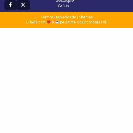
destaque
|
Grátis
Termos
|
Privacidade
|
Sitemap
Criado com
e
pelo time do EncontraBrasil