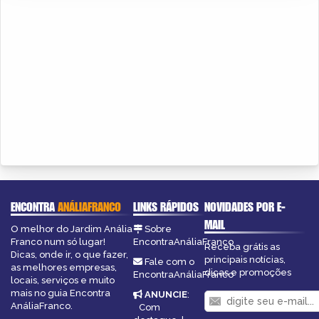
ENCONTRA
ANÁLIAFRANCO
LINKS RÁPIDOS
NOVIDADES POR E-
MAIL
O melhor do Jardim Anália
Sobre
Franco num só lugar!
EncontraAnáliaFranco
Receba grátis as
Dicas, onde ir, o que fazer,
principais notícias,
Fale com o
as melhores empresas,
dicas e promoções
EncontraAnáliaFranco
locais, serviços e muito
mais no guia Encontra
ANUNCIE
:
AnáliaFranco.
Com