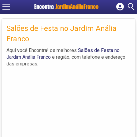
Encontra
JardimAnáliaFranco
Cadastrar empresa
Fazer login
Salões de Festa no Jardim Anália
Criar conta
Franco
Aqui você Encontra! os melhores
Salões de Festa no
Jardim Anália Franco
e região, com telefone e endereço
das empresas.