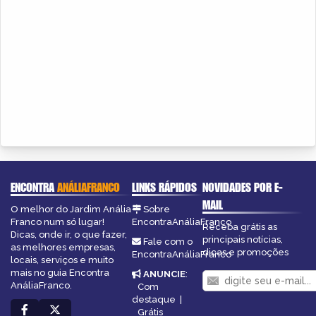
ENCONTRA
ANÁLIAFRANCO
LINKS RÁPIDOS
NOVIDADES POR E-
MAIL
O melhor do Jardim Anália
Sobre
Franco num só lugar!
EncontraAnáliaFranco
Receba grátis as
Dicas, onde ir, o que fazer,
principais notícias,
Fale com o
as melhores empresas,
dicas e promoções
EncontraAnáliaFranco
locais, serviços e muito
mais no guia Encontra
ANUNCIE
:
AnáliaFranco.
Com
destaque
|
Grátis