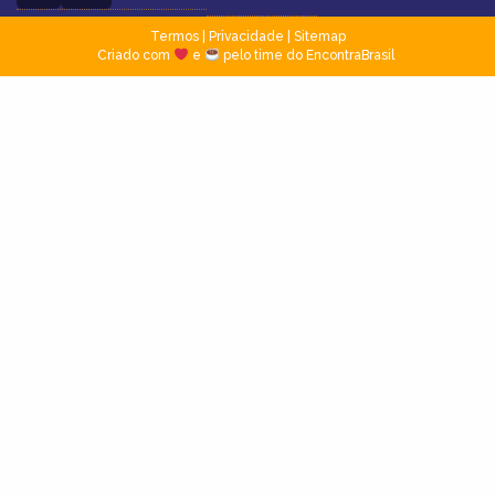
Termos
|
Privacidade
|
Sitemap
Criado com
e
pelo time do EncontraBrasil