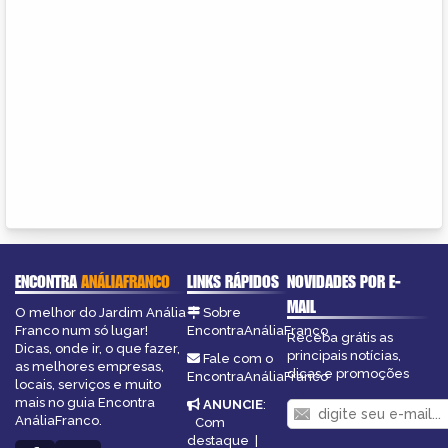
ENCONTRA
ANÁLIAFRANCO
LINKS RÁPIDOS
NOVIDADES POR E-
MAIL
O melhor do Jardim Anália
Sobre
Franco num só lugar!
EncontraAnáliaFranco
Receba grátis as
Dicas, onde ir, o que fazer,
principais notícias,
Fale com o
as melhores empresas,
dicas e promoções
EncontraAnáliaFranco
locais, serviços e muito
mais no guia Encontra
ANUNCIE
:
AnáliaFranco.
Com
destaque
|