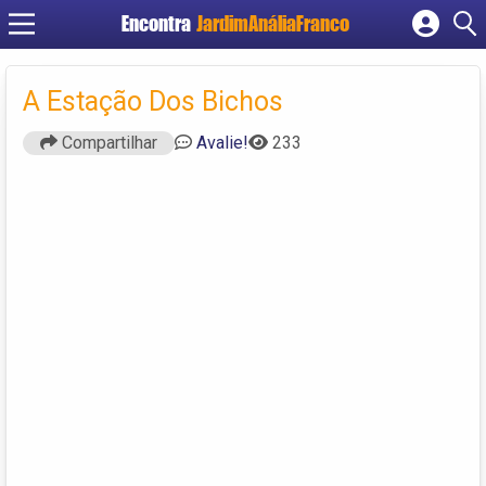
Encontra
JardimAnáliaFranco
Cadastrar empresa
Fazer login
A Estação Dos Bichos
Criar conta
Compartilhar
Avalie!
233