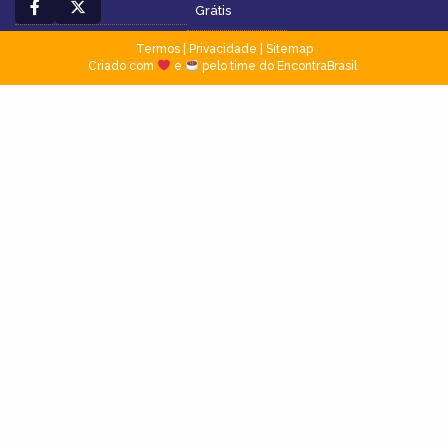
Grátis
Termos
|
Privacidade
|
Sitemap
Criado com
e
pelo time do EncontraBrasil