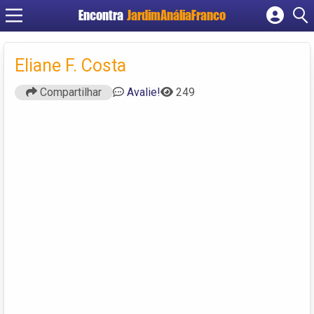
Encontra
JardimAnáliaFranco
Cadastrar empresa
Fazer login
Eliane F. Costa
Criar conta
Compartilhar
Avalie!
249