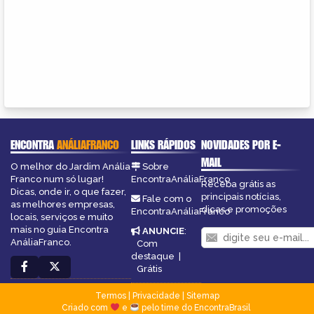
ENCONTRA
ANÁLIAFRANCO
LINKS RÁPIDOS
NOVIDADES POR E-
MAIL
O melhor do Jardim Anália
Sobre
Franco num só lugar!
EncontraAnáliaFranco
Receba grátis as
Dicas, onde ir, o que fazer,
principais notícias,
Fale com o
as melhores empresas,
dicas e promoções
EncontraAnáliaFranco
locais, serviços e muito
mais no guia Encontra
ANUNCIE
:
AnáliaFranco.
Com
destaque
|
Grátis
Termos
|
Privacidade
|
Sitemap
Criado com
e
pelo time do EncontraBrasil