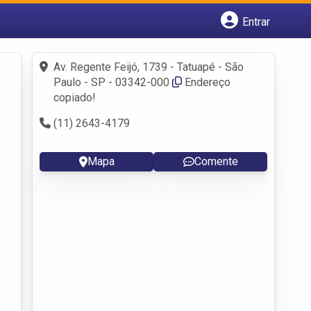
Entrar
Cadastrar empresa
Fazer login
Av. Regente Feijó, 1739 - Tatuapé - São
Criar conta
Paulo - SP - 03342-000
Endereço
copiado!
(11) 2643-4179
Mapa
Comente