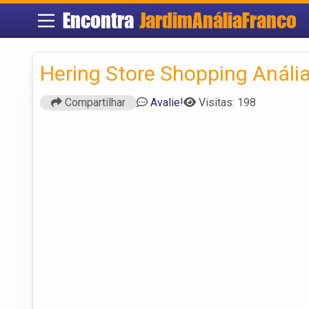
Encontra
JardimAnáliaFranco
Hering Store Shopping Análi
Compartilhar
Avalie!
Visitas: 198