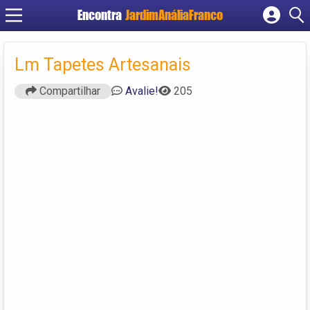
Encontra
JardimAnáliaFranco
Cadastrar empresa
Fazer login
Lm Tapetes Artesanais
Criar conta
Compartilhar
Avalie!
205