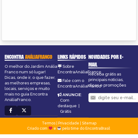
ENCONTRA
ANÁLIAFRANCO
LINKS RÁPIDOS
NOVIDADES POR E-
MAIL
O melhor do Jardim Anália
Sobre
Franco num só lugar!
EncontraAnáliaFranco
Receba grátis as
Dicas, onde ir, o que fazer,
principais notícias,
Fale com o
as melhores empresas,
dicas e promoções
EncontraAnáliaFranco
locais, serviços e muito
mais no guia Encontra
ANUNCIE
:
AnáliaFranco.
Com
destaque
|
Grátis
Termos
|
Privacidade
|
Sitemap
Criado com
e
pelo time do EncontraBrasil