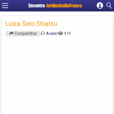
Encontra
JardimAnáliaFranco
Cadastrar empresa
Fazer login
Luíza Sato Shiatsu
Criar conta
Compartilhar
Avalie!
419