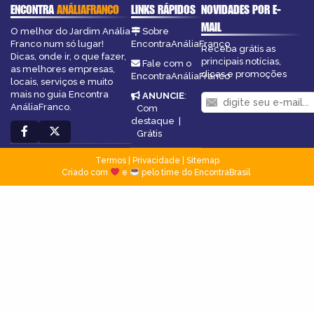
ENCONTRA
ANÁLIAFRANCO
LINKS RÁPIDOS
NOVIDADES POR E-
MAIL
O melhor do Jardim Anália
Sobre
Franco num só lugar!
EncontraAnáliaFranco
Receba grátis as
Dicas, onde ir, o que fazer,
principais notícias,
Fale com o
as melhores empresas,
dicas e promoções
EncontraAnáliaFranco
locais, serviços e muito
mais no guia Encontra
ANUNCIE
:
AnáliaFranco.
Com
destaque
|
Grátis
Termos
|
Privacidade
|
Sitemap
Criado com
e
pelo time do EncontraBrasil