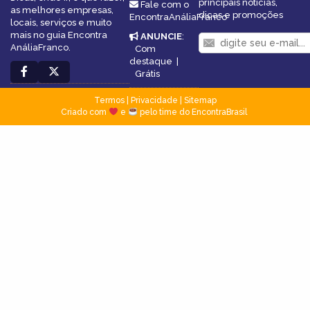
principais notícias,
Fale com o
as melhores empresas,
dicas e promoções
EncontraAnáliaFranco
locais, serviços e muito
mais no guia Encontra
ANUNCIE
:
AnáliaFranco.
Com
destaque
|
Grátis
Termos
|
Privacidade
|
Sitemap
Criado com
e
pelo time do EncontraBrasil