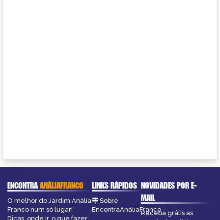
ENCONTRA
ANÁLIAFRANCO
LINKS RÁPIDOS
NOVIDADES POR E-
MAIL
O melhor do Jardim Anália
Sobre
Franco num só lugar!
EncontraAnáliaFranco
Receba grátis as
Dicas, onde ir, o que fazer,