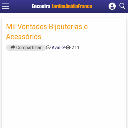
Encontra
JardimAnáliaFranco
Cadastrar empresa
Fazer login
Mil Vontades Bijouterias e
Criar conta
Acessórios
Compartilhar
Avalie!
211