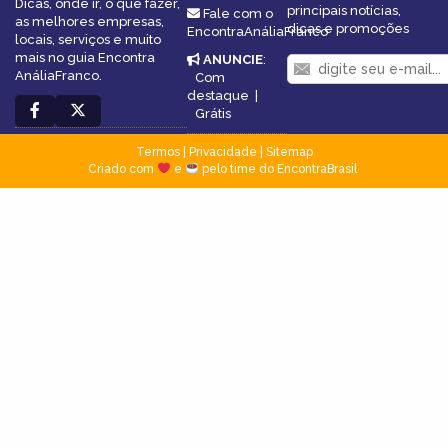
Dicas, onde ir, o que fazer,
principais notícias,
Fale com o
as melhores empresas,
dicas e promoções
EncontraAnáliaFranco
locais, serviços e muito
mais no guia Encontra
ANUNCIE
:
AnáliaFranco.
Com
destaque
|
Grátis
Termos
|
Privacidade
|
Sitemap
Criado com
e
pelo time do EncontraBrasil