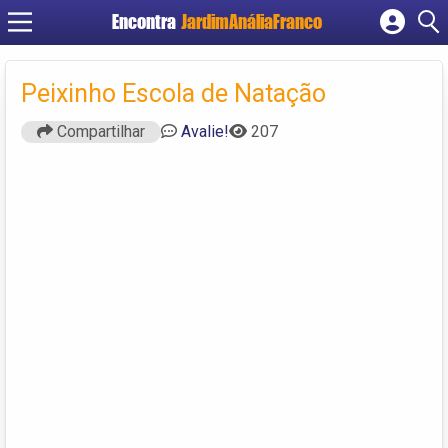
Encontra
JardimAnáliaFranco
Cadastrar empresa
Fazer login
Peixinho Escola de Natação
Criar conta
Compartilhar
Avalie!
207