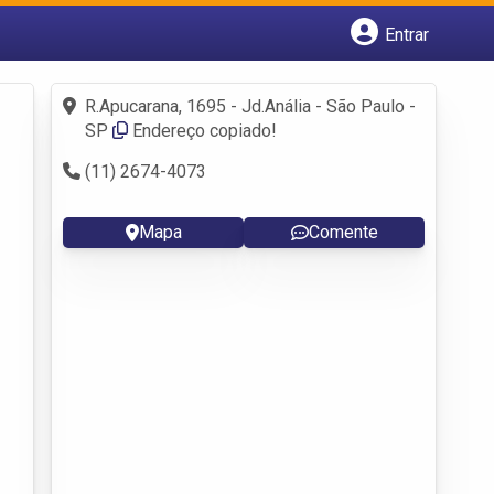
Entrar
Cadastrar empresa
Fazer login
R.Apucarana, 1695 - Jd.Anália - São Paulo -
Criar conta
SP
Endereço copiado!
(11) 2674-4073
Mapa
Comente