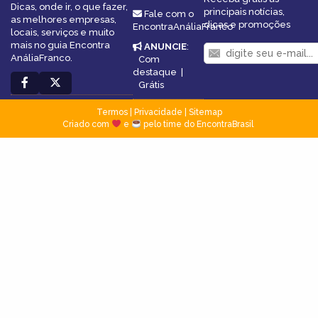
Dicas, onde ir, o que fazer,
principais notícias,
Fale com o
as melhores empresas,
dicas e promoções
EncontraAnáliaFranco
locais, serviços e muito
mais no guia Encontra
ANUNCIE
:
AnáliaFranco.
Com
destaque
|
Grátis
Termos
|
Privacidade
|
Sitemap
Criado com
e
pelo time do EncontraBrasil