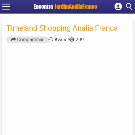
Encontra
JardimAnáliaFranco
Cadastrar empresa
Fazer login
Timeland Shopping Anália Franca
Criar conta
Compartilhar
Avalie!
209