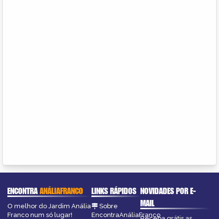
ENCONTRA
ANÁLIAFRANCO
LINKS RÁPIDOS
NOVIDADES POR E-
MAIL
O melhor do Jardim Anália
Sobre
Franco num só lugar!
EncontraAnáliaFranco
Receba grátis as