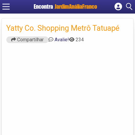
Encontra
JardimAnáliaFranco
Cadastrar empresa
Fazer login
Yatty Co. Shopping Metrô Tatuapé
Criar conta
Compartilhar
Avalie!
234