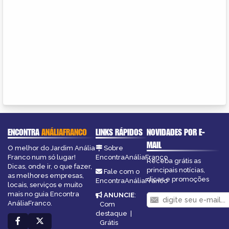
ENCONTRA
ANÁLIAFRANCO
LINKS RÁPIDOS
NOVIDADES POR E-
MAIL
O melhor do Jardim Anália
Sobre
Franco num só lugar!
EncontraAnáliaFranco
Receba grátis as
Dicas, onde ir, o que fazer,
principais notícias,
Fale com o
as melhores empresas,
dicas e promoções
EncontraAnáliaFranco
locais, serviços e muito
mais no guia Encontra
ANUNCIE
:
AnáliaFranco.
Com
destaque
|
Grátis