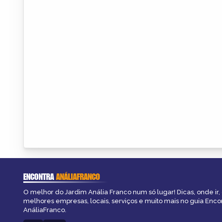
ENCONTRA
ANÁLIAFRANCO
O melhor do Jardim Anália Franco num só lugar! Dicas, onde ir, 
melhores empresas, locais, serviços e muito mais no guia Enco
AnáliaFranco.