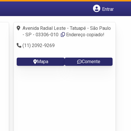
Entrar
Cadastrar empresa
Fazer login
Avenida Radial Leste - Tatuapé - São Paulo
Criar conta
- SP - 03306-010 ‎
Endereço copiado!
(11) 2092-9269
Mapa
Comente