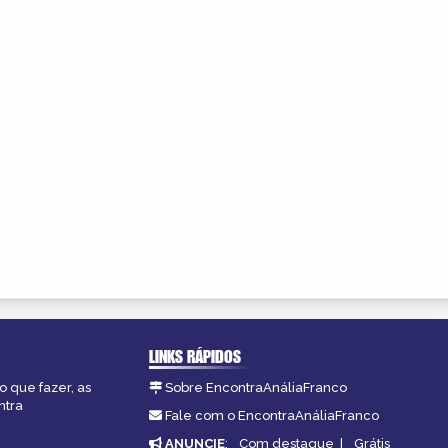
LINKS RÁPIDOS
o que fazer, as
Sobre EncontraAnáliaFranco
ntra
Fale com o EncontraAnáliaFranco
ANUNCIE
:
Com destaque
|
Grátis