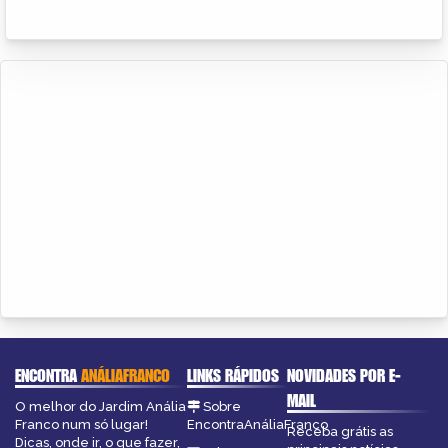
ENCONTRA
ANÁLIAFRANCO
LINKS RÁPIDOS
NOVIDADES POR E-
MAIL
O melhor do Jardim Anália
Sobre
Franco num só lugar!
EncontraAnáliaFranco
Receba grátis as
Dicas, onde ir, o que fazer,