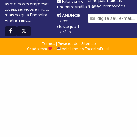
principais notícias,
Fale com o
as melhores empresas,
dicas e promoções
EncontraAnáliaFranco
locais, serviços e muito
mais no guia Encontra
ANUNCIE
:
AnáliaFranco.
Com
destaque
|
Grátis
Termos
|
Privacidade
|
Sitemap
Criado com
e
pelo time do EncontraBrasil