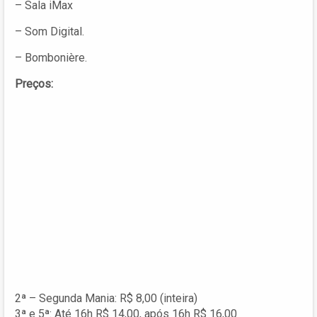
– Sala iMax
– Som Digital.
– Bombonière.
Preços:
2ª – Segunda Mania: R$ 8,00 (inteira)
3ª e 5ª: Até 16h R$ 14,00, após 16h R$ 16,00