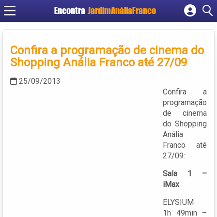
Encontra
JardimAnáliaFranco
Cadastrar empresa
Fazer login
Confira a programação de cinema do
Criar conta
Shopping Anália Franco até 27/09
25/09/2013
Confira a
programação
de cinema
do Shopping
Anália
Franco até
27/09:
Sala 1 –
iMax
ELYSIUM
1h 49min –