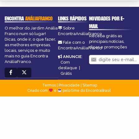
ENCONTRA
ANÁLIAFRANCO
LINKS RÁPIDOS
NOVIDADES POR E-
MAIL
O melhor do Jardim Anália
Sobre
Franco num só lugar!
EncontraAnáliaFranco
Receba grátis as
Dicas, onde ir, o que fazer,
principais notícias,
Fale com o
as melhores empresas,
dicas e promoções
EncontraAnáliaFranco
locais, serviços e muito
mais no guia Encontra
ANUNCIE
:
AnáliaFranco.
Com
destaque
|
Grátis
Termos
|
Privacidade
|
Sitemap
Criado com
e
pelo time do EncontraBrasil