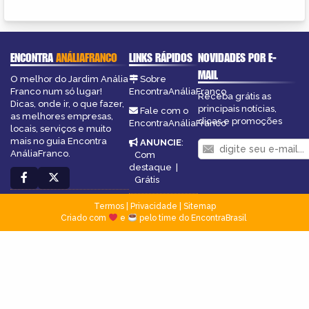
ENCONTRA
ANÁLIAFRANCO
LINKS RÁPIDOS
NOVIDADES POR E-
MAIL
O melhor do Jardim Anália
Sobre
Franco num só lugar!
EncontraAnáliaFranco
Receba grátis as
Dicas, onde ir, o que fazer,
principais notícias,
Fale com o
as melhores empresas,
dicas e promoções
EncontraAnáliaFranco
locais, serviços e muito
mais no guia Encontra
ANUNCIE
:
AnáliaFranco.
Com
destaque
|
Grátis
Termos
|
Privacidade
|
Sitemap
Criado com
e
pelo time do EncontraBrasil