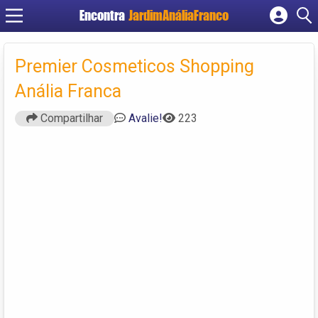
Encontra
JardimAnáliaFranco
Cadastrar empresa
Fazer login
Premier Cosmeticos Shopping
Criar conta
Anália Franca
Compartilhar
Avalie!
223